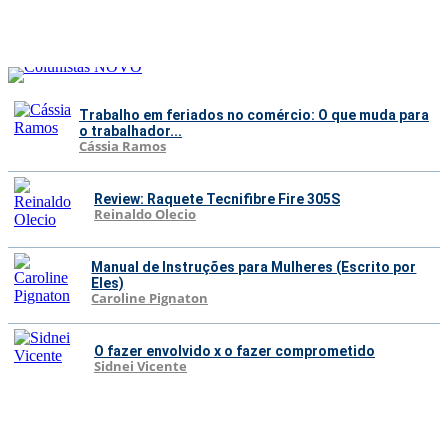
Trabalho em feriados no comércio: O que muda para
o trabalhador...
Cássia Ramos
Review: Raquete Tecnifibre Fire 305S
Reinaldo Olecio
Manual de Instruções para Mulheres (Escrito por
Eles)
Caroline Pignaton
O fazer envolvido x o fazer comprometido
Sidnei Vicente