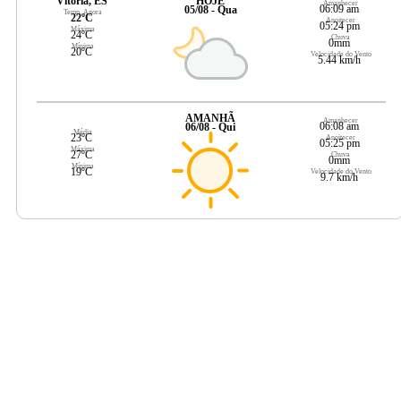
Vitória, ES
HOJE
Amanhecer
06:09 am
05/08 - Qua
Temp. Agora
22ºC
Anoitecer
05:24 pm
Máxima
24ºC
Chuva
0mm
Mínima
20ºC
Velocidade do Vento
5.44 km/h
AMANHÃ
Amanhecer
06:08 am
06/08 - Qui
Média
23ºC
Anoitecer
05:25 pm
Máxima
27ºC
Chuva
0mm
Mínima
19ºC
Velocidade do Vento
9.7 km/h