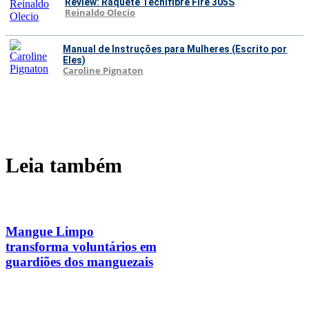
Review: Raquete Tecnifibre Fire 305S
Reinaldo Olecio
Manual de Instruções para Mulheres (Escrito por
Eles)
Caroline Pignaton
Leia também
Mangue Limpo
transforma voluntários em
guardiões dos manguezais