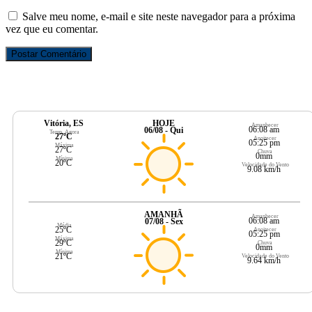
Salve meu nome, e-mail e site neste navegador para a próxima
vez que eu comentar.
Vitória, ES
HOJE
Amanhecer
06:08 am
06/08 - Qui
Temp. Agora
27ºC
Anoitecer
05:25 pm
Máxima
27ºC
Chuva
0mm
Mínima
20ºC
Velocidade do Vento
9.08 km/h
AMANHÃ
Amanhecer
06:08 am
07/08 - Sex
Média
25ºC
Anoitecer
05:25 pm
Máxima
29ºC
Chuva
0mm
Mínima
21ºC
Velocidade do Vento
9.64 km/h