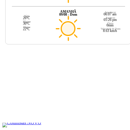
AMANHÃ
Amanhecer
06:07 am
09/08 - Dom
Média
26ºC
Anoitecer
05:26 pm
Máxima
30ºC
Chuva
0mm
Mínima
22ºC
Velocidade do Vento
8.63 km/h