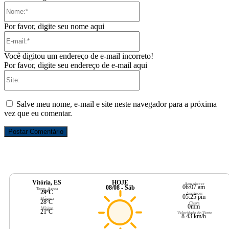
Nome:*
Por favor, digite seu nome aqui
E-
mail:*
Você digitou um endereço de e-mail incorreto!
Por favor, digite seu endereço de e-mail aqui
Site:
Salve meu nome, e-mail e site neste navegador para a próxima
vez que eu comentar.
Vitória, ES
HOJE
Amanhecer
06:07 am
08/08 - Sáb
Temp. Agora
29ºC
Anoitecer
05:25 pm
Máxima
28ºC
Chuva
0mm
Mínima
21ºC
Velocidade do Vento
8.43 km/h