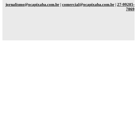
jornalismo@ocapixaba.com.br
|
comercial@ocapixaba.com.br
|
27-99205-
7069