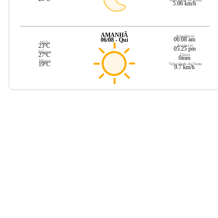
Velocidade do Vento
5.06 km/h
AMANHÃ
Amanhecer
06:08 am
06/08 - Qui
Média
23ºC
Anoitecer
05:25 pm
Máxima
27ºC
Chuva
0mm
Mínima
19ºC
Velocidade do Vento
9.7 km/h