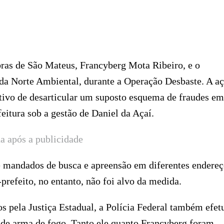
bras de São Mateus, Francyberg Mota Ribeiro, e o
 da Norte Ambiental, durante a Operação Desbaste. A a
jetivo de desarticular um suposto esquema de fraudes em
feitura sob a gestão de Daniel da Açaí.
a após a publicidade
e mandados de busca e apreensão em diferentes endereç
prefeito, no entanto, não foi alvo da medida.
pela Justiça Estadual, a Polícia Federal também efet
l de arma de fogo. Tanto ele quanto Francyberg foram