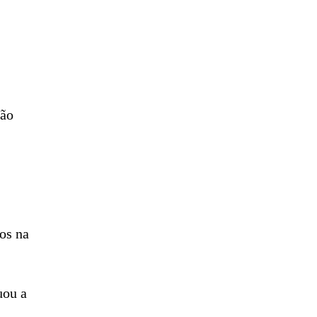
ção
os na
uou a