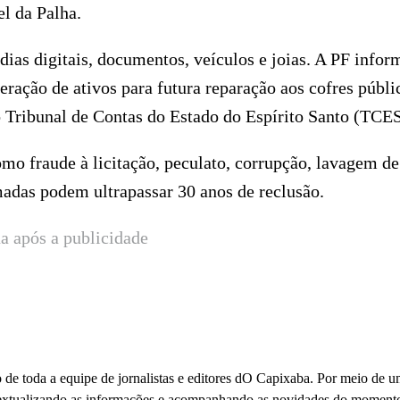
el da Palha.
ias digitais, documentos, veículos e joias. A PF infor
eração de ativos para futura reparação aos cofres públi
 Tribunal de Contas do Estado do Espírito Santo (TCES
o fraude à licitação, peculato, corrupção, lavagem de
madas podem ultrapassar 30 anos de reclusão.
a após a publicidade
 de toda a equipe de jornalistas e editores dO Capixaba. Por meio de 
ontextualizando as informações e acompanhando as novidades do moment