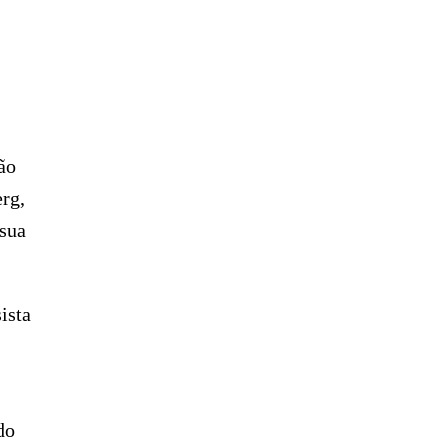
ão
rg,
 sua
ista
do