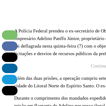
A Polícia Federal prendeu o ex-secretário de O
empresário Adelino Panffo Júnior, proprietário
foi deflagrada nesta quinta-feira (7) com o ob
licitações e desvios de recursos públicos da pre
Continu
Além das duas prisões, a operação cumpriu set
cidade do Litoral Norte do Espírito Santo. O ex-
Durante o cumprimento dos mandados expedidos 
prisão em flagrante de Adelino por posse ilega