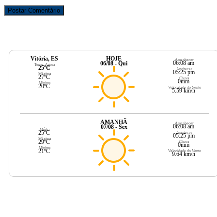
Vitória, ES
HOJE
Amanhecer
06:08 am
06/08 - Qui
Temp. Agora
25ºC
Anoitecer
05:25 pm
Máxima
27ºC
Chuva
0mm
Mínima
20ºC
Velocidade do Vento
5.59 km/h
AMANHÃ
Amanhecer
06:08 am
07/08 - Sex
Média
25ºC
Anoitecer
05:25 pm
Máxima
29ºC
Chuva
0mm
Mínima
21ºC
Velocidade do Vento
9.64 km/h