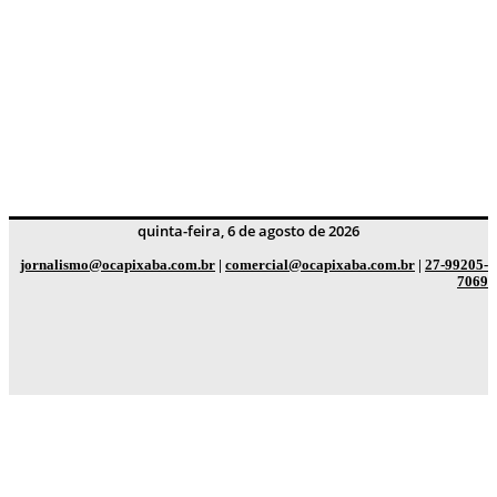
quinta-feira, 6 de agosto de 2026
jornalismo@ocapixaba.com.br
|
comercial@ocapixaba.com.br
|
27-99205-
7069