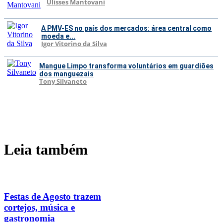
Ulisses Mantovani
A PMV-ES no país dos mercados: área central como
moeda e...
Igor Vitorino da Silva
Mangue Limpo transforma voluntários em guardiões
dos manguezais
Tony Silvaneto
Leia também
Festas de Agosto trazem
cortejos, música e
gastronomia