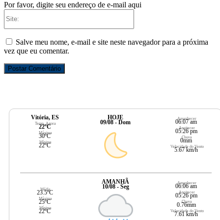
Por favor, digite seu endereço de e-mail aqui
Site:
Salve meu nome, e-mail e site neste navegador para a próxima
vez que eu comentar.
Vitória, ES
HOJE
Amanhecer
06:07 am
09/08 - Dom
Temp. Agora
22ºC
Anoitecer
05:26 pm
Máxima
30ºC
Chuva
0mm
Mínima
22ºC
Velocidade do Vento
5.67 km/h
AMANHÃ
Amanhecer
06:06 am
10/08 - Seg
Média
23.5ºC
Anoitecer
05:26 pm
Máxima
25ºC
Chuva
0.76mm
Mínima
22ºC
Velocidade do Vento
7.61 km/h