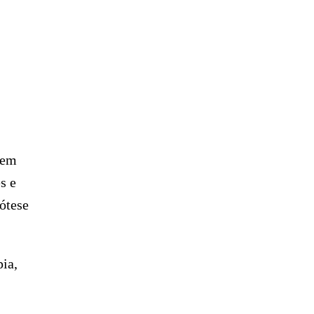
gem
s e
ótese
ia,