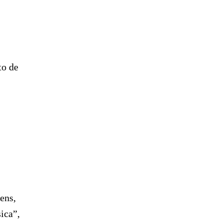
to de
ens,
ica”,