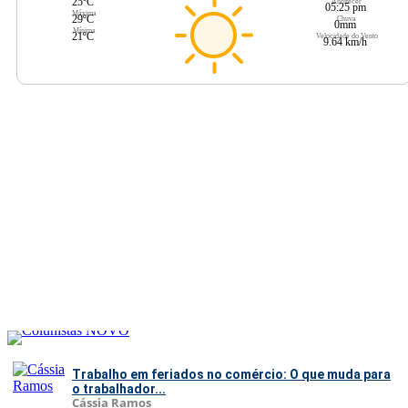
25ºC
Anoitecer
05:25 pm
Máxima
29ºC
Chuva
0mm
Mínima
21ºC
Velocidade do Vento
9.64 km/h
Trabalho em feriados no comércio: O que muda para
o trabalhador...
Cássia Ramos