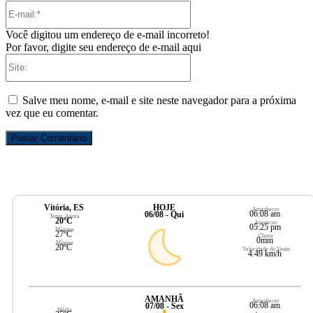
E-
mail:*
Você digitou um endereço de e-mail incorreto!
Por favor, digite seu endereço de e-mail aqui
Site:
Salve meu nome, e-mail e site neste navegador para a próxima
vez que eu comentar.
Vitória, ES
HOJE
Amanhecer
06:08 am
06/08 - Qui
Temp. Agora
20ºC
Anoitecer
05:25 pm
Máxima
27ºC
Chuva
0mm
Mínima
20ºC
Velocidade do Vento
4.49 km/h
AMANHÃ
Amanhecer
06:08 am
07/08 - Sex
Média