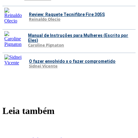
Review: Raquete Tecnifibre Fire 305S
Reinaldo Olecio
Manual de Instruções para Mulheres (Escrito por
Eles)
Caroline Pignaton
O fazer envolvido x o fazer comprometido
Sidnei Vicente
Leia também