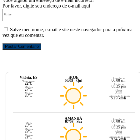
Você digitou um endereço de e-mail incorreto!
Por favor, digite seu endereço de e-mail aqui
Site:
Salve meu nome, e-mail e site neste navegador para a próxima
vez que eu comentar.
Vitória, ES
HOJE
Amanhecer
06:08 am
06/08 - Qui
Temp. Agora
22ºC
Anoitecer
05:25 pm
Máxima
27ºC
Chuva
0mm
Mínima
20ºC
Velocidade do Vento
5.19 km/h
AMANHÃ
Amanhecer
06:08 am
07/08 - Sex
Média
25ºC
Anoitecer
05:25 pm
Máxima
29ºC
Chuva
0mm
Mínima
21ºC
Velocidade do Vento
9.64 km/h