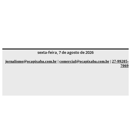
sexta-feira, 7 de agosto de 2026
jornalismo@ocapixaba.com.br
|
comercial@ocapixaba.com.br
|
27-99205-
7069