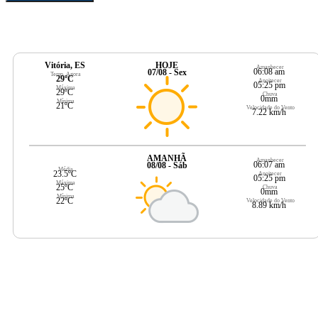
Vitória, ES
HOJE
Amanhecer
06:08 am
07/08 - Sex
Temp. Agora
29ºC
Anoitecer
05:25 pm
Máxima
29ºC
Chuva
0mm
Mínima
21ºC
Velocidade do Vento
7.22 km/h
AMANHÃ
Amanhecer
06:07 am
08/08 - Sáb
Média
23.5ºC
Anoitecer
05:25 pm
Máxima
25ºC
Chuva
0mm
Mínima
22ºC
Velocidade do Vento
8.89 km/h