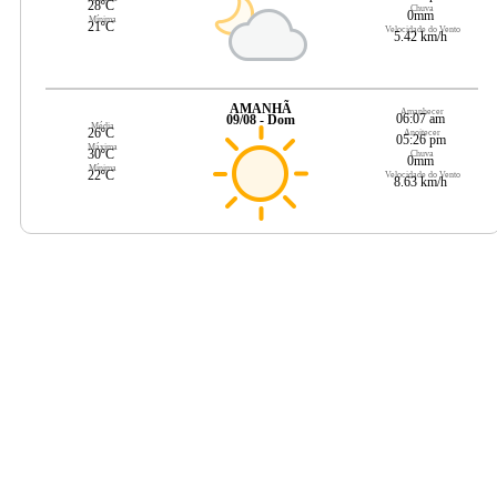
28ºC
Chuva
0mm
Mínima
21ºC
Velocidade do Vento
5.42 km/h
AMANHÃ
Amanhecer
06:07 am
09/08 - Dom
Média
26ºC
Anoitecer
05:26 pm
Máxima
30ºC
Chuva
0mm
Mínima
22ºC
Velocidade do Vento
8.63 km/h