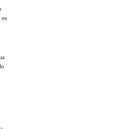
o
 os
ua
lo