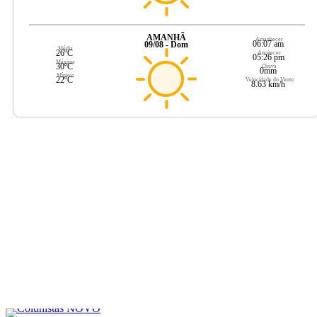
AMANHÃ
Amanhecer
06:07 am
09/08 - Dom
Média
26ºC
Anoitecer
05:26 pm
Máxima
30ºC
Chuva
0mm
Mínima
22ºC
Velocidade do Vento
8.63 km/h