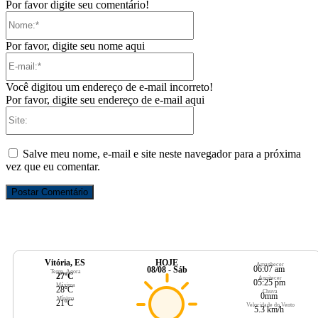
Por favor digite seu comentário!
Nome:*
Por favor, digite seu nome aqui
E-
mail:*
Você digitou um endereço de e-mail incorreto!
Por favor, digite seu endereço de e-mail aqui
Site:
Salve meu nome, e-mail e site neste navegador para a próxima
vez que eu comentar.
Vitória, ES
HOJE
Amanhecer
06:07 am
08/08 - Sáb
Temp. Agora
27ºC
Anoitecer
05:25 pm
Máxima
28ºC
Chuva
0mm
Mínima
21ºC
Velocidade do Vento
5.3 km/h