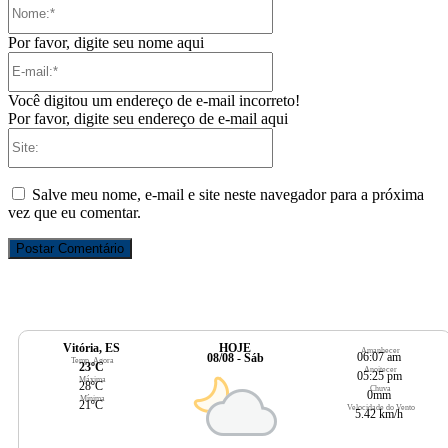
Nome:*
Por favor, digite seu nome aqui
E-
mail:*
Você digitou um endereço de e-mail incorreto!
Por favor, digite seu endereço de e-mail aqui
Site:
Salve meu nome, e-mail e site neste navegador para a próxima
vez que eu comentar.
Vitória, ES
HOJE
Amanhecer
06:07 am
08/08 - Sáb
Temp. Agora
23ºC
Anoitecer
05:25 pm
Máxima
28ºC
Chuva
0mm
Mínima
21ºC
Velocidade do Vento
5.42 km/h