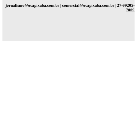
jornalismo@ocapixaba.com.br
|
comercial@ocapixaba.com.br
|
27-99205-
7069