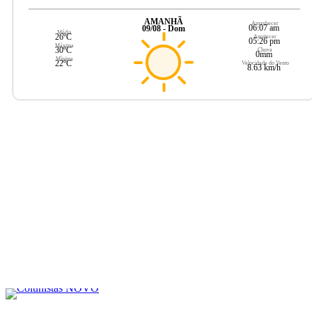
AMANHÃ
Amanhecer
06:07 am
09/08 - Dom
Média
26ºC
Anoitecer
05:26 pm
Máxima
30ºC
Chuva
0mm
Mínima
22ºC
Velocidade do Vento
8.63 km/h