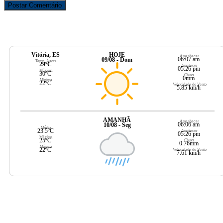
Vitória, ES
HOJE
Amanhecer
06:07 am
09/08 - Dom
Temp. Agora
29ºC
Anoitecer
05:26 pm
Máxima
30ºC
Chuva
0mm
Mínima
22ºC
Velocidade do Vento
5.85 km/h
AMANHÃ
Amanhecer
06:06 am
10/08 - Seg
Média
23.5ºC
Anoitecer
05:26 pm
Máxima
25ºC
Chuva
0.76mm
Mínima
22ºC
Velocidade do Vento
7.61 km/h