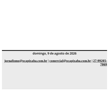
domingo, 9 de agosto de 2026
jornalismo@ocapixaba.com.br
|
comercial@ocapixaba.com.br
|
27-99205-
7069