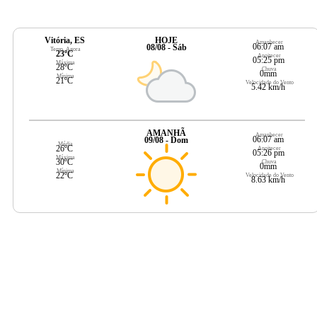
Vitória, ES
HOJE
Amanhecer
06:07 am
08/08 - Sáb
Temp. Agora
23ºC
Anoitecer
05:25 pm
Máxima
28ºC
Chuva
0mm
Mínima
21ºC
Velocidade do Vento
5.42 km/h
AMANHÃ
Amanhecer
06:07 am
09/08 - Dom
Média
26ºC
Anoitecer
05:26 pm
Máxima
30ºC
Chuva
0mm
Mínima
22ºC
Velocidade do Vento
8.63 km/h