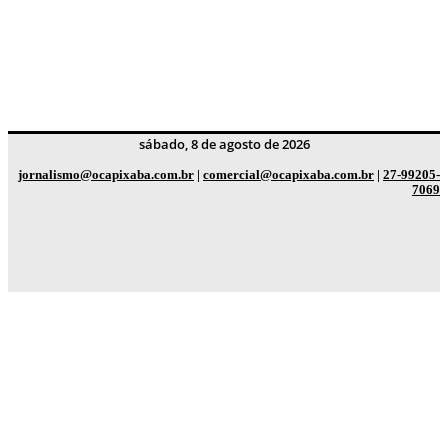
sábado, 8 de agosto de 2026
jornalismo@ocapixaba.com.br
|
comercial@ocapixaba.com.br
|
27-99205-
7069