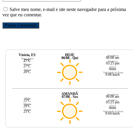
Salve meu nome, e-mail e site neste navegador para a próxima
vez que eu comentar.
Vitória, ES
HOJE
Amanhecer
06:08 am
06/08 - Qui
Temp. Agora
27ºC
Anoitecer
05:25 pm
Máxima
27ºC
Chuva
0mm
Mínima
20ºC
Velocidade do Vento
9.08 km/h
AMANHÃ
Amanhecer
06:08 am
07/08 - Sex
Média
25ºC
Anoitecer
05:25 pm
Máxima
29ºC
Chuva
0mm
Mínima
21ºC
Velocidade do Vento
9.64 km/h