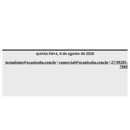
quinta-feira, 6 de agosto de 2026
jornalismo@ocapixaba.com.br
|
comercial@ocapixaba.com.br
|
27-99205-
7069