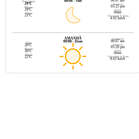
06:07 am
08/08 - Sáb
Temp. Agora
24ºC
Anoitecer
05:25 pm
Máxima
28ºC
Chuva
0mm
Mínima
21ºC
Velocidade do Vento
4.92 km/h
AMANHÃ
Amanhecer
06:07 am
09/08 - Dom
Média
26ºC
Anoitecer
05:26 pm
Máxima
30ºC
Chuva
0mm
Mínima
22ºC
Velocidade do Vento
8.63 km/h