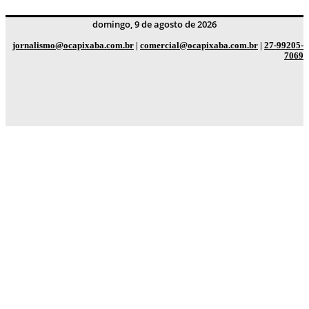
domingo, 9 de agosto de 2026
jornalismo@ocapixaba.com.br
|
comercial@ocapixaba.com.br
|
27-99205-
7069