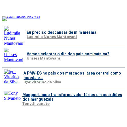
Eu preciso descansar de mim mesma
Ludimila Nunes Mantovani
Vamos celebrar o dia dos pais com música?
Ulisses Mantovani
A PMV-ES no país dos mercados: área central como
moeda e...
Igor Vitorino da Silva
Mangue Limpo transforma voluntários em guardiões
dos manguezais
Tony Silvaneto