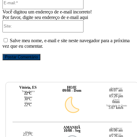
mail:*
Você digitou um endereço de e-mail incorreto!
Por favor, digite seu endereço de e-mail aqui
Site:
Salve meu nome, e-mail e site neste navegador para a próxima
vez que eu comentar.
Vitória, ES
HOJE
Amanhecer
06:07 am
09/08 - Dom
Temp. Agora
22ºC
Anoitecer
05:26 pm
Máxima
30ºC
Chuva
0mm
Mínima
22ºC
Velocidade do Vento
5.67 km/h
AMANHÃ
Amanhecer
06:06 am
10/08 - Seg
Média
23.5ºC
Anoitecer
05:26 pm