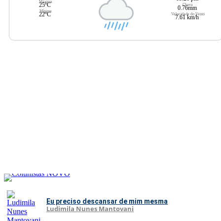
Máxima
25ºC
Chuva
0.76mm
Mínima
22ºC
Velocidade do Vento
7.61 km/h
Eu preciso descansar de mim mesma
Ludimila Nunes Mantovani