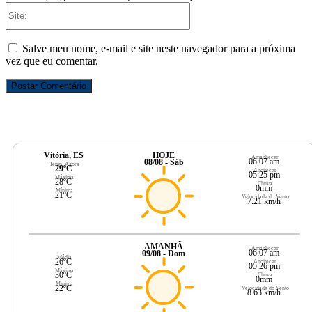
Site:
Salve meu nome, e-mail e site neste navegador para a próxima
vez que eu comentar.
Vitória, ES
HOJE
Amanhecer
06:07 am
08/08 - Sáb
Temp. Agora
29ºC
Anoitecer
05:25 pm
Máxima
28ºC
Chuva
0mm
Mínima
21ºC
Velocidade do Vento
7.21 km/h
AMANHÃ
Amanhecer
06:07 am
09/08 - Dom
Média
26ºC
Anoitecer
05:26 pm
Máxima
30ºC
Chuva
0mm
Mínima
22ºC
Velocidade do Vento
8.63 km/h