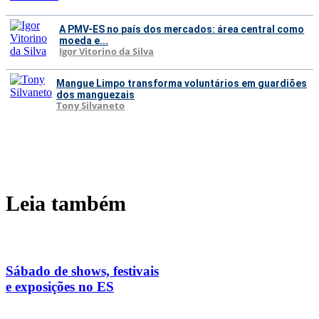
A PMV-ES no país dos mercados: área central como
moeda e...
Igor Vitorino da Silva
Mangue Limpo transforma voluntários em guardiões
dos manguezais
Tony Silvaneto
Leia também
Sábado de shows, festivais
e exposições no ES