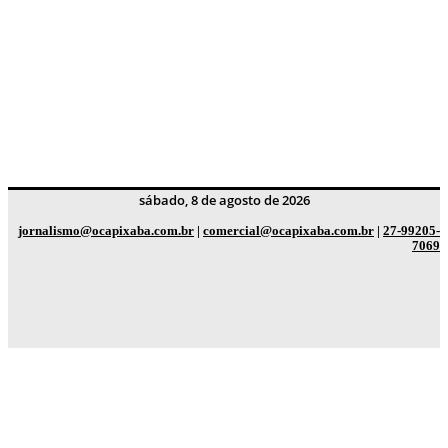
sábado, 8 de agosto de 2026
jornalismo@ocapixaba.com.br
|
comercial@ocapixaba.com.br
|
27-99205-
7069