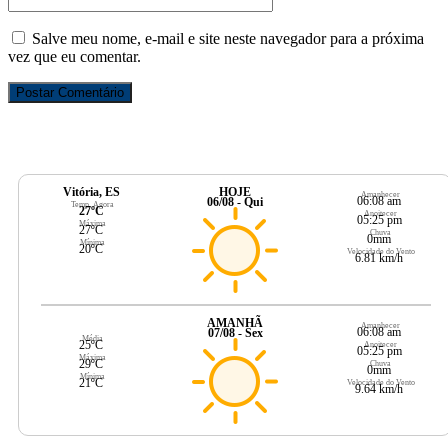
Salve meu nome, e-mail e site neste navegador para a próxima
vez que eu comentar.
Vitória, ES
HOJE
Amanhecer
06:08 am
06/08 - Qui
Temp. Agora
27ºC
Anoitecer
05:25 pm
Máxima
27ºC
Chuva
0mm
Mínima
20ºC
Velocidade do Vento
6.81 km/h
AMANHÃ
Amanhecer
06:08 am
07/08 - Sex
Média
25ºC
Anoitecer
05:25 pm
Máxima
29ºC
Chuva
0mm
Mínima
21ºC
Velocidade do Vento
9.64 km/h