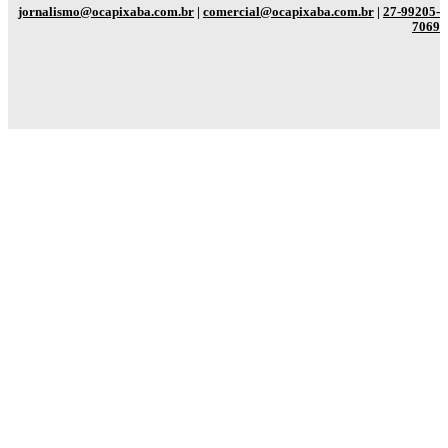
jornalismo@ocapixaba.com.br
|
comercial@ocapixaba.com.br
|
27-99205-
7069