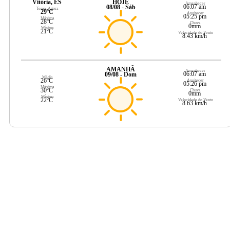
Vitória, ES
HOJE
Amanhecer
06:07 am
08/08 - Sáb
Temp. Agora
29ºC
Anoitecer
05:25 pm
Máxima
28ºC
Chuva
0mm
Mínima
21ºC
Velocidade do Vento
8.43 km/h
AMANHÃ
Amanhecer
06:07 am
09/08 - Dom
Média
26ºC
Anoitecer
05:26 pm
Máxima
30ºC
Chuva
0mm
Mínima
22ºC
Velocidade do Vento
8.63 km/h