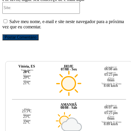
Site:
Salve meu nome, e-mail e site neste navegador para a próxima
vez que eu comentar.
Vitória, ES
HOJE
Amanhecer
06:08 am
07/08 - Sex
Temp. Agora
28ºC
Anoitecer
05:25 pm
Máxima
29ºC
Chuva
0mm
Mínima
21ºC
Velocidade do Vento
8.66 km/h
AMANHÃ
Amanhecer
06:07 am
08/08 - Sáb
Média
23.5ºC
Anoitecer
05:25 pm
Máxima
25ºC
Chuva
0mm
Mínima
22ºC
Velocidade do Vento
8.89 km/h