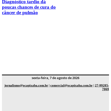
Diagnóstico tardio dá
poucas chances de cura do
câncer de pulmão
sexta-feira, 7 de agosto de 2026
jornalismo@ocapixaba.com.br
|
comercial@ocapixaba.com.br
|
27-99205-
7069