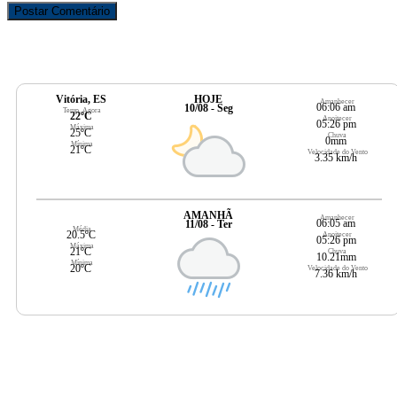
Vitória, ES
HOJE
Amanhecer
06:06 am
10/08 - Seg
Temp. Agora
22ºC
Anoitecer
05:26 pm
Máxima
25ºC
Chuva
0mm
Mínima
21ºC
Velocidade do Vento
3.35 km/h
AMANHÃ
Amanhecer
06:05 am
11/08 - Ter
Média
20.5ºC
Anoitecer
05:26 pm
Máxima
21ºC
Chuva
10.21mm
Mínima
20ºC
Velocidade do Vento
7.36 km/h