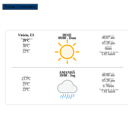
Vitória, ES
HOJE
Amanhecer
06:07 am
09/08 - Dom
Temp. Agora
29ºC
Anoitecer
05:26 pm
Máxima
30ºC
Chuva
0mm
Mínima
22ºC
Velocidade do Vento
5.85 km/h
AMANHÃ
Amanhecer
06:06 am
10/08 - Seg
Média
23.5ºC
Anoitecer
05:26 pm
Máxima
25ºC
Chuva
0.76mm
Mínima
22ºC
Velocidade do Vento
7.61 km/h