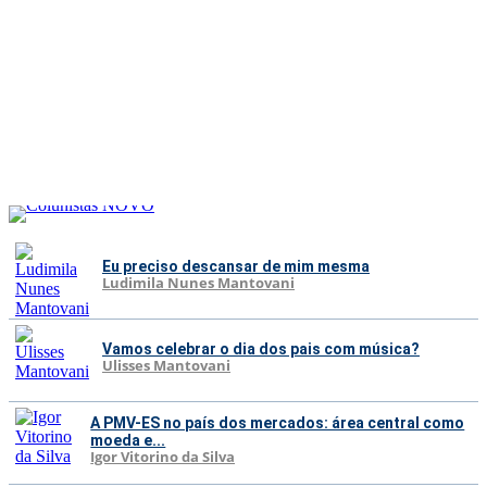
Eu preciso descansar de mim mesma
Ludimila Nunes Mantovani
Vamos celebrar o dia dos pais com música?
Ulisses Mantovani
A PMV-ES no país dos mercados: área central como
moeda e...
Igor Vitorino da Silva