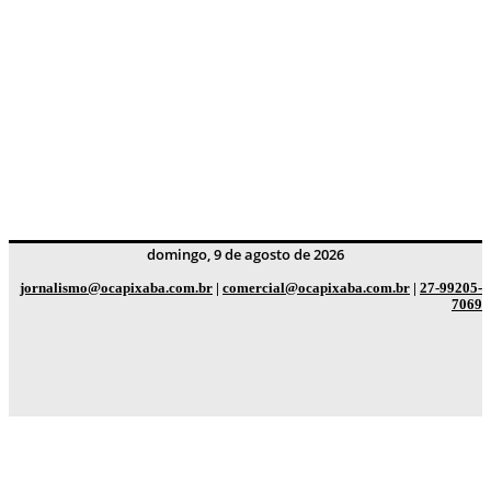
domingo, 9 de agosto de 2026
jornalismo@ocapixaba.com.br
|
comercial@ocapixaba.com.br
|
27-99205-
7069