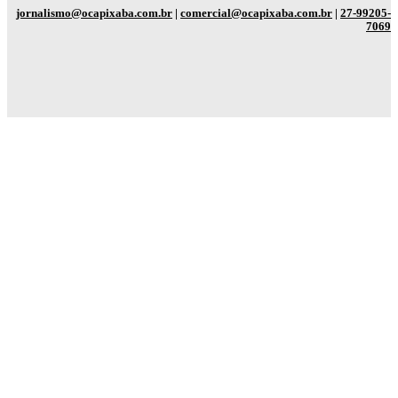
jornalismo@ocapixaba.com.br
|
comercial@ocapixaba.com.br
|
27-99205-
7069