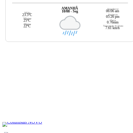
AMANHÃ
Amanhecer
06:06 am
10/08 - Seg
Média
23.5ºC
Anoitecer
05:26 pm
Máxima
25ºC
Chuva
0.76mm
Mínima
22ºC
Velocidade do Vento
7.61 km/h