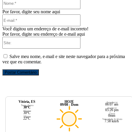
Por favor, digite seu nome aqui
E-
mail:*
Você digitou um endereço de e-mail incorreto!
Por favor, digite seu endereço de e-mail aqui
Site:
Salve meu nome, e-mail e site neste navegador para a próxima
vez que eu comentar.
Vitória, ES
HOJE
Amanhecer
06:07 am
09/08 - Dom
Temp. Agora
30ºC
Anoitecer
05:26 pm
Máxima
30ºC
Chuva
0mm
Mínima
22ºC
Velocidade do Vento
7.58 km/h