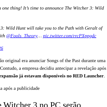
one thing! It’s time to announce The Witcher 3: Wild
: Wild Hunt will take you to the Path with Geralt of
with
@Fools_Theory
…
pic.twitter.com/rrcPXppgdc
26
o original era anunciar Songs of the Past durante uma
Contudo, a empresa decidiu antecipar a revelação após
 expansão já estavam disponíveis no RED Launcher
.
a após a publicidade
 Witcher 3 no PC serão