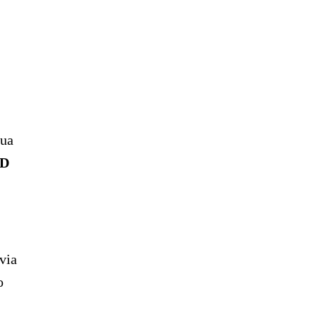
sua
ED
via
o