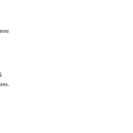
rmou
á
res.