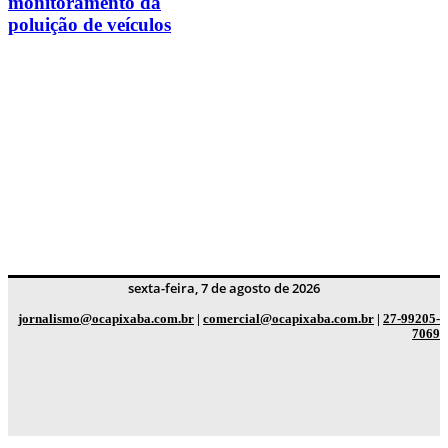
monitoramento da
poluição de veículos
sexta-feira, 7 de agosto de 2026
jornalismo@ocapixaba.com.br
|
comercial@ocapixaba.com.br
|
27-99205-
7069