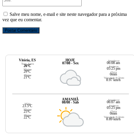
Salve meu nome, e-mail e site neste navegador para a próxima
vez que eu comentar.
Vitória, ES
HOJE
Amanhecer
06:08 am
07/08 - Sex
Temp. Agora
26ºC
Anoitecer
05:25 pm
Máxima
29ºC
Chuva
0mm
Mínima
21ºC
Velocidade do Vento
8.97 km/h
AMANHÃ
Amanhecer
06:07 am
08/08 - Sáb
Média
23.5ºC
Anoitecer
05:25 pm
Máxima
25ºC
Chuva
0mm
Mínima
22ºC
Velocidade do Vento
8.89 km/h