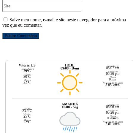
Site:
Salve meu nome, e-mail e site neste navegador para a próxima
vez que eu comentar.
Vitória, ES
HOJE
Amanhecer
06:07 am
09/08 - Dom
Temp. Agora
29ºC
Anoitecer
05:26 pm
Máxima
30ºC
Chuva
0mm
Mínima
22ºC
Velocidade do Vento
5.85 km/h
AMANHÃ
Amanhecer
06:06 am
10/08 - Seg
Média
23.5ºC
Anoitecer
05:26 pm
Máxima
25ºC
Chuva
0.76mm
Mínima
22ºC
Velocidade do Vento
7.61 km/h