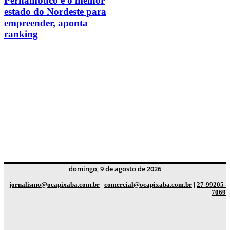
Pernambuco é o melhor
estado do Nordeste para
empreender, aponta
ranking
domingo, 9 de agosto de 2026
jornalismo@ocapixaba.com.br
|
comercial@ocapixaba.com.br
|
27-99205-
7069