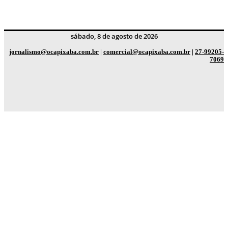
sábado, 8 de agosto de 2026
jornalismo@ocapixaba.com.br
|
comercial@ocapixaba.com.br
|
27-99205-
7069