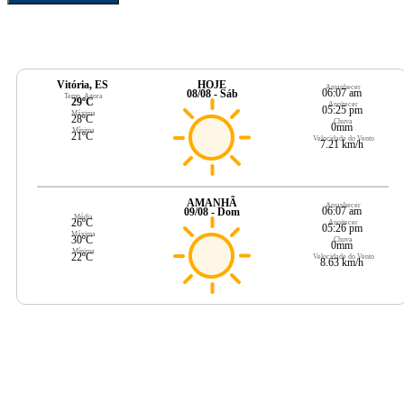
Vitória, ES
HOJE
Amanhecer
06:07 am
08/08 - Sáb
Temp. Agora
29ºC
Anoitecer
05:25 pm
Máxima
28ºC
Chuva
0mm
Mínima
21ºC
Velocidade do Vento
7.21 km/h
AMANHÃ
Amanhecer
06:07 am
09/08 - Dom
Média
26ºC
Anoitecer
05:26 pm
Máxima
30ºC
Chuva
0mm
Mínima
22ºC
Velocidade do Vento
8.63 km/h