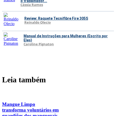
o trabalhador...
Cássia Ramos
Review: Raquete Tecnifibre Fire 305S
Reinaldo Olecio
Manual de Instruções para Mulheres (Escrito por
Eles)
Caroline Pignaton
Leia também
Mangue Limpo
transforma voluntários em
guardiões dos manguezais