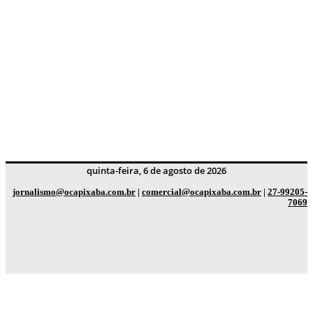
quinta-feira, 6 de agosto de 2026
jornalismo@ocapixaba.com.br
|
comercial@ocapixaba.com.br
|
27-99205-
7069