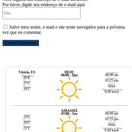
Por favor, digite seu endereço de e-mail aqui
Site:
Salve meu nome, e-mail e site neste navegador para a próxima
vez que eu comentar.
Vitória, ES
HOJE
Amanhecer
06:08 am
06/08 - Qui
Temp. Agora
27ºC
Anoitecer
05:25 pm
Máxima
27ºC
Chuva
0mm
Mínima
20ºC
Velocidade do Vento
9.08 km/h
AMANHÃ
Amanhecer
06:08 am
07/08 - Sex
Média
25ºC
Anoitecer
05:25 pm
Máxima
29ºC
Chuva
0mm
Mínima
21ºC
Velocidade do Vento
9.64 km/h