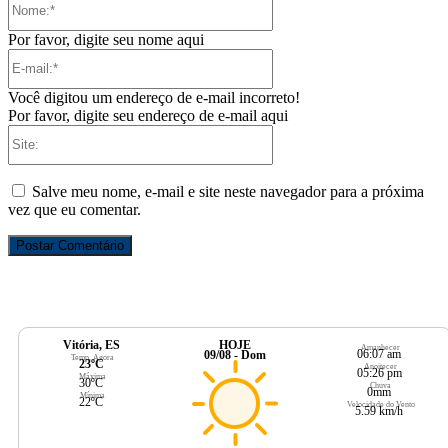
Por favor, digite seu nome aqui
E-
mail:*
Você digitou um endereço de e-mail incorreto!
Por favor, digite seu endereço de e-mail aqui
Site:
Salve meu nome, e-mail e site neste navegador para a próxima
vez que eu comentar.
Vitória, ES
HOJE
Amanhecer
06:07 am
09/08 - Dom
Temp. Agora
23ºC
Anoitecer
05:26 pm
Máxima
30ºC
Chuva
0mm
Mínima
22ºC
Velocidade do Vento
5.59 km/h