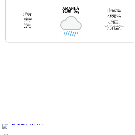
AMANHÃ
Amanhecer
06:06 am
10/08 - Seg
Média
23.5ºC
Anoitecer
05:26 pm
Máxima
25ºC
Chuva
0.76mm
Mínima
22ºC
Velocidade do Vento
7.61 km/h