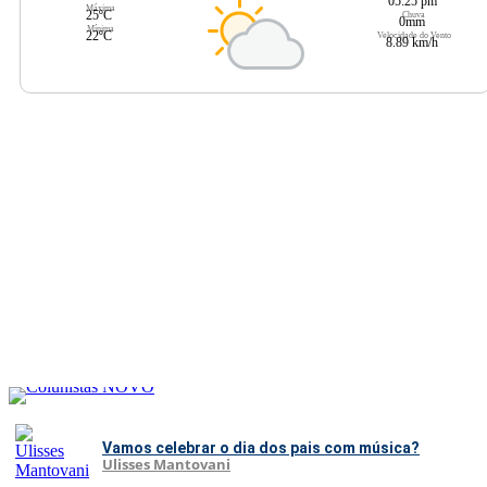
05:25 pm
Máxima
25ºC
Chuva
0mm
Mínima
22ºC
Velocidade do Vento
8.89 km/h
Vamos celebrar o dia dos pais com música?
Ulisses Mantovani