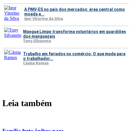
A PMV-ES no país dos mercados: área central como
moeda e...
Igor Vitorino da Silva
Mangue Limpo transforma voluntários em guardiões
dos manguezais
Tony Silvaneto
Trabalho em feriados no comércio: O que muda para
o trabalhador...
Cássia Ramos
Leia também
Família freta ônibus para