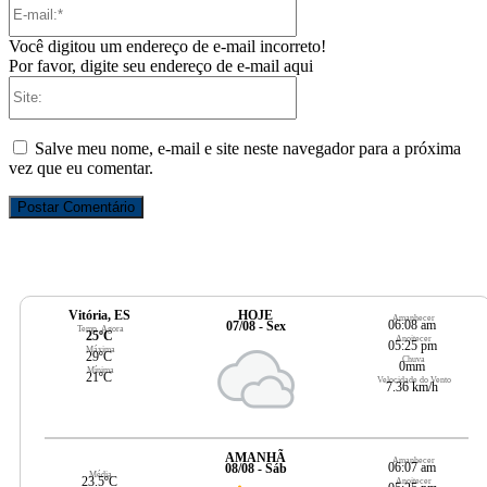
E-
mail:*
Você digitou um endereço de e-mail incorreto!
Por favor, digite seu endereço de e-mail aqui
Site:
Salve meu nome, e-mail e site neste navegador para a próxima
vez que eu comentar.
Vitória, ES
HOJE
Amanhecer
06:08 am
07/08 - Sex
Temp. Agora
25ºC
Anoitecer
05:25 pm
Máxima
29ºC
Chuva
0mm
Mínima
21ºC
Velocidade do Vento
7.36 km/h
AMANHÃ
Amanhecer
06:07 am
08/08 - Sáb
Média
23.5ºC
Anoitecer