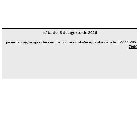
sábado, 8 de agosto de 2026
jornalismo@ocapixaba.com.br
|
comercial@ocapixaba.com.br
|
27-99205-
7069