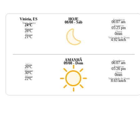
Vitória, ES
HOJE
Amanhecer
06:07 am
08/08 - Sáb
Temp. Agora
24ºC
Anoitecer
05:25 pm
Máxima
28ºC
Chuva
0mm
Mínima
21ºC
Velocidade do Vento
4.92 km/h
AMANHÃ
Amanhecer
06:07 am
09/08 - Dom
Média
26ºC
Anoitecer
05:26 pm
Máxima
30ºC
Chuva
0mm
Mínima
22ºC
Velocidade do Vento
8.63 km/h