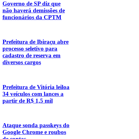
Governo de SP diz que
não haverá demissões de
funcionários da CPTM
Prefeitura de Ibiraçu abre
processo seletivo para
cadastro de reserva em
diversos cargos
Prefeitura de Vitória leiloa
34 veículos com lances a
partir de R$ 1,5 mil
Ataque sonda passkeys do
Google Chrome e roubos
de contas