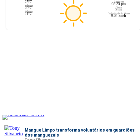
25ºC
Anoitecer
05:25 pm
Máxima
29ºC
Chuva
0mm
Mínima
21ºC
Velocidade do Vento
9.64 km/h
Mangue Limpo transforma voluntários em guardiões
dos manguezais
Tony Silvaneto