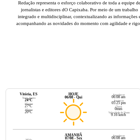
Redação representa o esforço colaborativo de toda a equipe d
jornalistas e editores dO Capixaba. Por meio de um trabalho
integrado e multidisciplinar, contextualizando as informações 
acompanhando as novidades do momento com agilidade e rigo
Vitória, ES
HOJE
Amanhecer
06:08 am
06/08 - Qui
Temp. Agora
24ºC
Anoitecer
05:25 pm
Máxima
27ºC
Chuva
0mm
Mínima
20ºC
Velocidade do Vento
9.16 km/h
AMANHÃ
Amanhecer
06:08 am
07/08 - Sex
Média