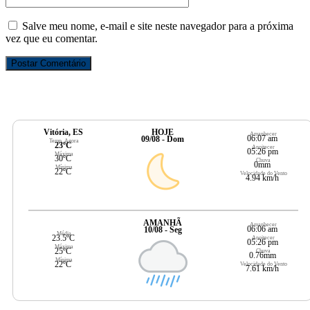
Salve meu nome, e-mail e site neste navegador para a próxima
vez que eu comentar.
Vitória, ES
HOJE
Amanhecer
06:07 am
09/08 - Dom
Temp. Agora
23ºC
Anoitecer
05:26 pm
Máxima
30ºC
Chuva
0mm
Mínima
22ºC
Velocidade do Vento
4.94 km/h
AMANHÃ
Amanhecer
06:06 am
10/08 - Seg
Média
23.5ºC
Anoitecer
05:26 pm
Máxima
25ºC
Chuva
0.76mm
Mínima
22ºC
Velocidade do Vento
7.61 km/h