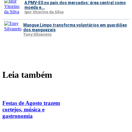
A PMV-ES no país dos mercados: área central como
moeda e...
Igor Vitorino da Silva
Mangue Limpo transforma voluntários em guardiões
dos manguezais
Tony Silvaneto
Leia também
Festas de Agosto trazem
cortejos, música e
gastronomia