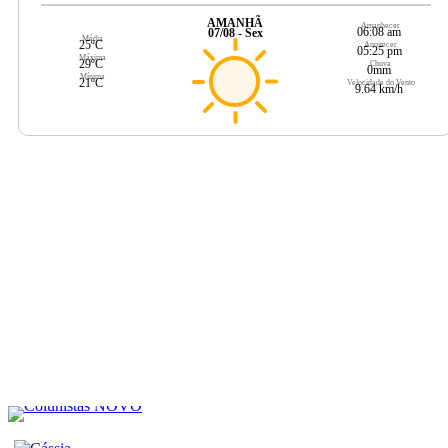
AMANHÃ
Amanhecer
06:08 am
07/08 - Sex
Média
25ºC
Anoitecer
05:25 pm
Máxima
29ºC
Chuva
0mm
Mínima
21ºC
Velocidade do Vento
9.64 km/h