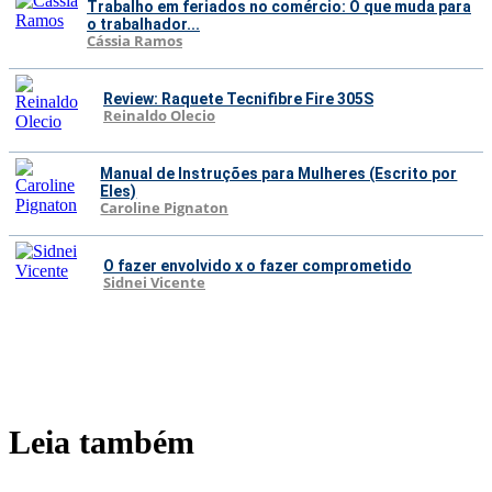
Trabalho em feriados no comércio: O que muda para
o trabalhador...
Cássia Ramos
Review: Raquete Tecnifibre Fire 305S
Reinaldo Olecio
Manual de Instruções para Mulheres (Escrito por
Eles)
Caroline Pignaton
O fazer envolvido x o fazer comprometido
Sidnei Vicente
Leia também