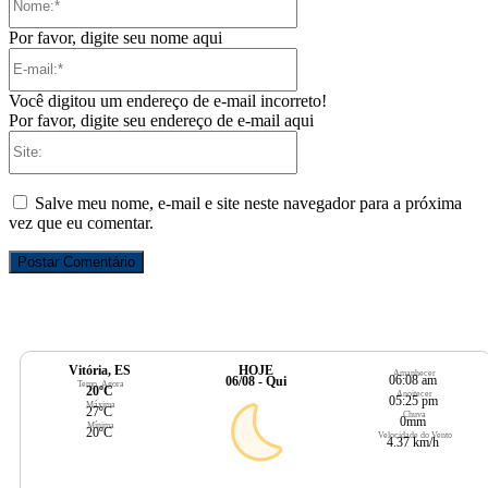
Por favor, digite seu nome aqui
E-
mail:*
Você digitou um endereço de e-mail incorreto!
Por favor, digite seu endereço de e-mail aqui
Site:
Salve meu nome, e-mail e site neste navegador para a próxima
vez que eu comentar.
Vitória, ES
HOJE
Amanhecer
06:08 am
06/08 - Qui
Temp. Agora
20ºC
Anoitecer
05:25 pm
Máxima
27ºC
Chuva
0mm
Mínima
20ºC
Velocidade do Vento
4.37 km/h