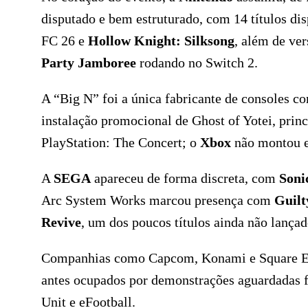
disputado e bem estruturado, com 14 títulos dis
FC 26 e
Hollow Knight: Silksong
, além de ve
Party Jamboree
rodando no Switch 2.
A “Big N” foi a única fabricante de consoles c
instalação promocional de Ghost of Yotei, prin
PlayStation: The Concert; o
Xbox
não montou e
A
SEGA
apareceu de forma discreta, com
Soni
Arc System Works marcou presença com
Guilt
Revive
, um dos poucos títulos ainda não lançad
Companhias como Capcom, Konami e Square En
antes ocupados por demonstrações aguardadas f
Unit e eFootball.