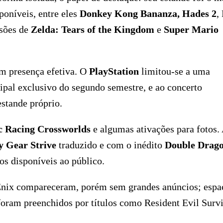
poníveis, entre eles
Donkey Kong Bananza, Hades 2
,
rsões de
Zelda: Tears of the Kingdom
e
Super Mario
om presença efetiva. O
PlayStation
limitou-se a uma
cipal exclusivo do segundo semestre, e ao concerto
stande próprio.
c Racing Crossworlds
e algumas ativações para fotos.
y Gear Strive
traduzido e com o inédito
Double Drag
os disponíveis ao público.
ix compareceram, porém sem grandes anúncios; espa
oram preenchidos por títulos como Resident Evil Surv