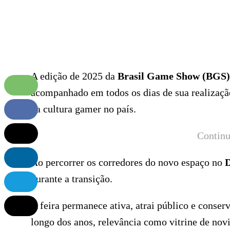
A edição de 2025 da
Brasil Game Show (BGS)
acompanhado em todos os dias de sua realizaçã
da cultura gamer no país.
Continu
Ao percorrer os corredores do novo espaço no
D
durante a transição.
A feira permanece ativa, atrai público e conser
longo dos anos, relevância como vitrine de nov