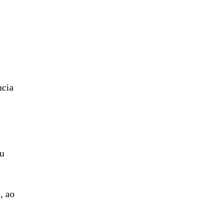
ncia
eu
, ao