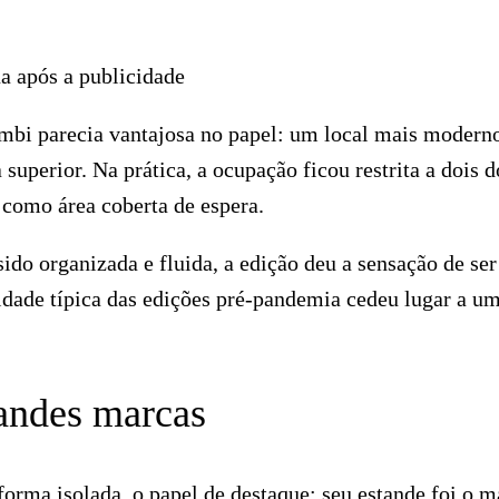
a após a publicidade
bi parecia vantajosa no papel: um local mais modern
superior. Na prática, a ocupação ficou restrita a dois d
 como área coberta de espera.
ido organizada e fluida, a edição deu a sensação de ser
idade típica das edições pré-pandemia cedeu lugar a u
randes marcas
orma isolada, o papel de destaque: seu estande foi o m