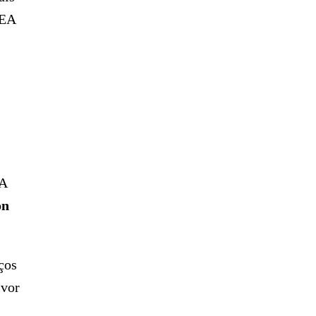
 EA
 A
on
ços
ivor