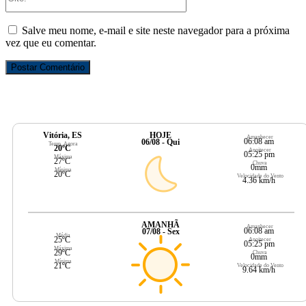
Salve meu nome, e-mail e site neste navegador para a próxima
vez que eu comentar.
Vitória, ES
HOJE
Amanhecer
06:08 am
06/08 - Qui
Temp. Agora
20ºC
Anoitecer
05:25 pm
Máxima
27ºC
Chuva
0mm
Mínima
20ºC
Velocidade do Vento
4.36 km/h
AMANHÃ
Amanhecer
06:08 am
07/08 - Sex
Média
25ºC
Anoitecer
05:25 pm
Máxima
29ºC
Chuva
0mm
Mínima
21ºC
Velocidade do Vento
9.64 km/h