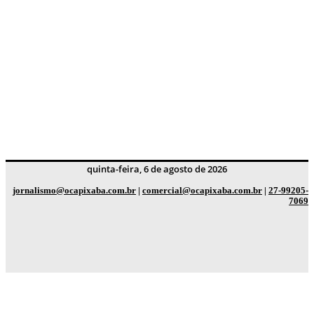
quinta-feira, 6 de agosto de 2026
jornalismo@ocapixaba.com.br
|
comercial@ocapixaba.com.br
|
27-99205-
7069