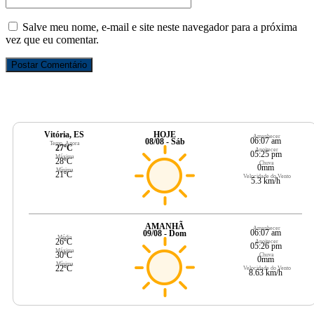
Salve meu nome, e-mail e site neste navegador para a próxima
vez que eu comentar.
Vitória, ES
HOJE
Amanhecer
06:07 am
08/08 - Sáb
Temp. Agora
27ºC
Anoitecer
05:25 pm
Máxima
28ºC
Chuva
0mm
Mínima
21ºC
Velocidade do Vento
5.3 km/h
AMANHÃ
Amanhecer
06:07 am
09/08 - Dom
Média
26ºC
Anoitecer
05:26 pm
Máxima
30ºC
Chuva
0mm
Mínima
22ºC
Velocidade do Vento
8.63 km/h