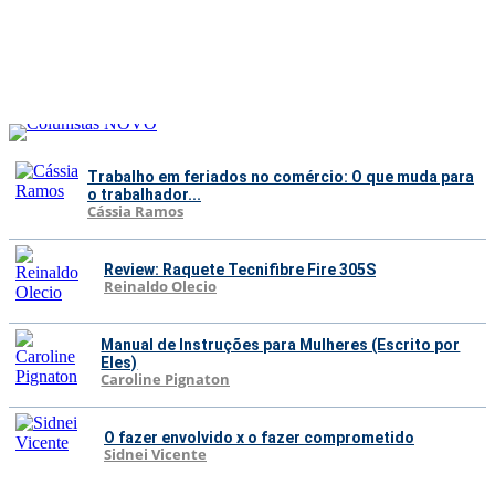
Trabalho em feriados no comércio: O que muda para
o trabalhador...
Cássia Ramos
Review: Raquete Tecnifibre Fire 305S
Reinaldo Olecio
Manual de Instruções para Mulheres (Escrito por
Eles)
Caroline Pignaton
O fazer envolvido x o fazer comprometido
Sidnei Vicente