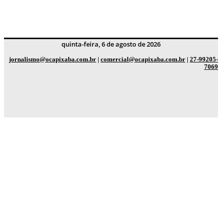
quinta-feira, 6 de agosto de 2026
jornalismo@ocapixaba.com.br
|
comercial@ocapixaba.com.br
|
27-99205-
7069