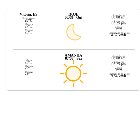
Vitória, ES
HOJE
Amanhecer
06:08 am
06/08 - Qui
Temp. Agora
20ºC
Anoitecer
05:25 pm
Máxima
27ºC
Chuva
0mm
Mínima
20ºC
Velocidade do Vento
4.37 km/h
AMANHÃ
Amanhecer
06:08 am
07/08 - Sex
Média
25ºC
Anoitecer
05:25 pm
Máxima
29ºC
Chuva
0mm
Mínima
21ºC
Velocidade do Vento
9.64 km/h