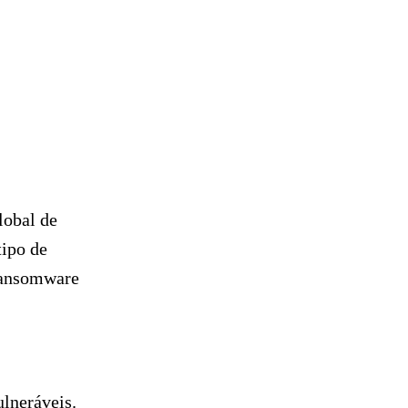
lobal de
ipo de
ransomware
ulneráveis.