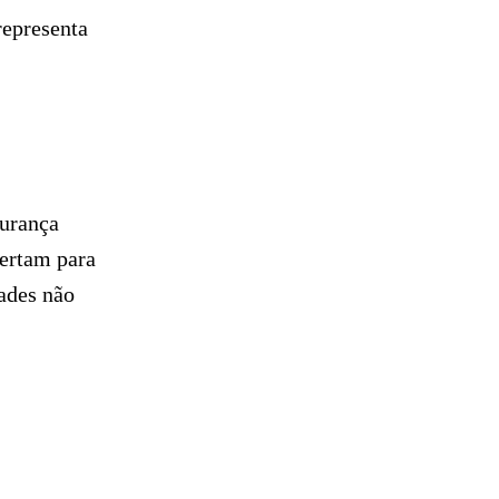
representa
gurança
lertam para
dades não