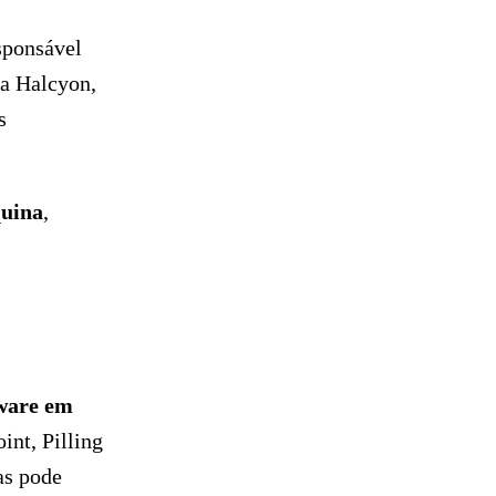
sponsável
 a Halcyon,
s
quina
,
ware em
int, Pilling
as pode