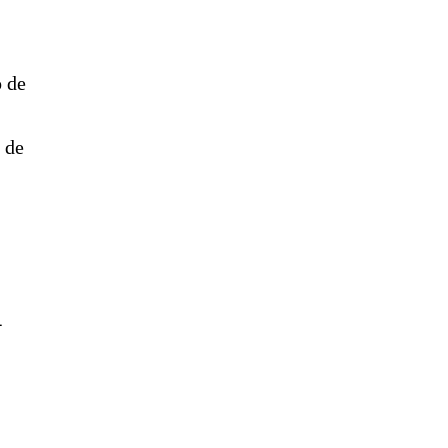
o de
 de
4