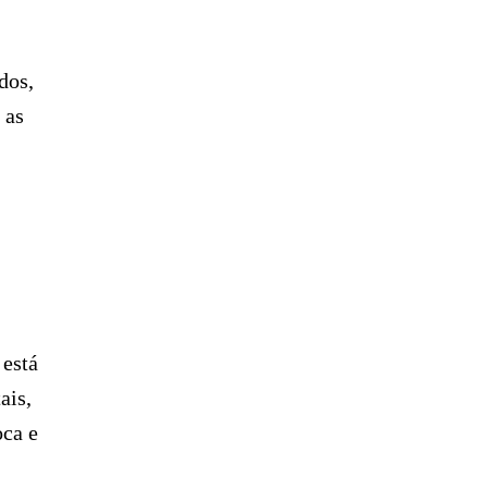
dos,
 as
 está
ais,
oca e