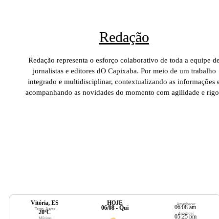
Redação
Redação representa o esforço colaborativo de toda a equipe d
jornalistas e editores dO Capixaba. Por meio de um trabalho
integrado e multidisciplinar, contextualizando as informações 
acompanhando as novidades do momento com agilidade e rigo
Vitória, ES
HOJE
Amanhecer
06:08 am
06/08 - Qui
Temp. Agora
20ºC
Anoitecer
05:25 pm
Máxima