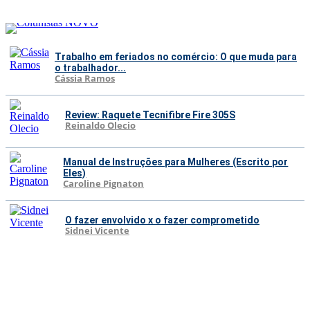
Trabalho em feriados no comércio: O que muda para
o trabalhador...
Cássia Ramos
Review: Raquete Tecnifibre Fire 305S
Reinaldo Olecio
Manual de Instruções para Mulheres (Escrito por
Eles)
Caroline Pignaton
O fazer envolvido x o fazer comprometido
Sidnei Vicente