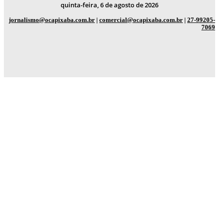
quinta-feira, 6 de agosto de 2026
jornalismo@ocapixaba.com.br
|
comercial@ocapixaba.com.br
|
27-99205-
7069