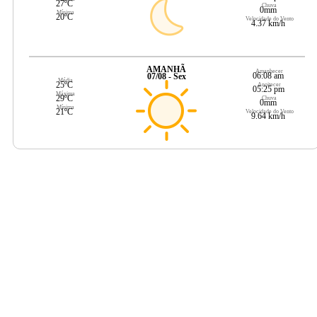
27ºC
Chuva
0mm
Mínima
20ºC
Velocidade do Vento
4.37 km/h
AMANHÃ
Amanhecer
06:08 am
07/08 - Sex
Média
25ºC
Anoitecer
05:25 pm
Máxima
29ºC
Chuva
0mm
Mínima
21ºC
Velocidade do Vento
9.64 km/h