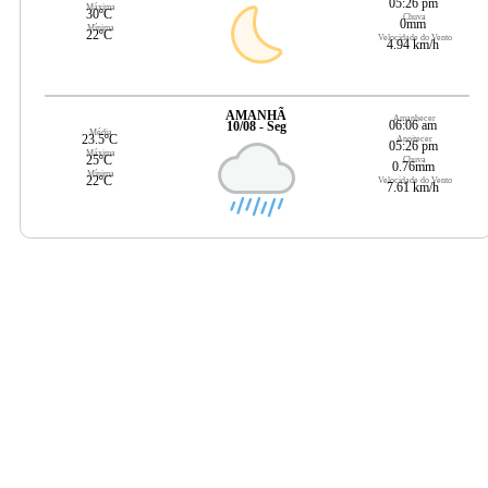
05:26 pm
Máxima
30ºC
Chuva
0mm
Mínima
22ºC
Velocidade do Vento
4.94 km/h
AMANHÃ
Amanhecer
06:06 am
10/08 - Seg
Média
23.5ºC
Anoitecer
05:26 pm
Máxima
25ºC
Chuva
0.76mm
Mínima
22ºC
Velocidade do Vento
7.61 km/h