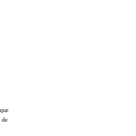
 que
o de