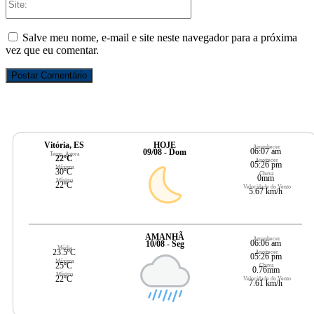
Salve meu nome, e-mail e site neste navegador para a próxima
vez que eu comentar.
Vitória, ES
HOJE
Amanhecer
06:07 am
09/08 - Dom
Temp. Agora
22ºC
Anoitecer
05:26 pm
Máxima
30ºC
Chuva
0mm
Mínima
22ºC
Velocidade do Vento
5.67 km/h
AMANHÃ
Amanhecer
06:06 am
10/08 - Seg
Média
23.5ºC
Anoitecer
05:26 pm
Máxima
25ºC
Chuva
0.76mm
Mínima
22ºC
Velocidade do Vento
7.61 km/h