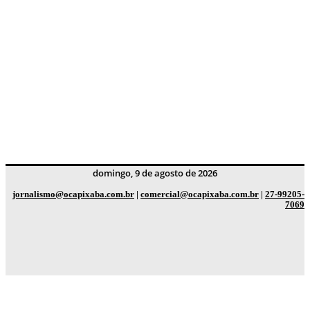
domingo, 9 de agosto de 2026
jornalismo@ocapixaba.com.br
|
comercial@ocapixaba.com.br
|
27-99205-
7069