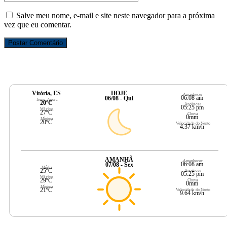
Salve meu nome, e-mail e site neste navegador para a próxima
vez que eu comentar.
Vitória, ES
HOJE
Amanhecer
06:08 am
06/08 - Qui
Temp. Agora
20ºC
Anoitecer
05:25 pm
Máxima
27ºC
Chuva
0mm
Mínima
20ºC
Velocidade do Vento
4.37 km/h
AMANHÃ
Amanhecer
06:08 am
07/08 - Sex
Média
25ºC
Anoitecer
05:25 pm
Máxima
29ºC
Chuva
0mm
Mínima
21ºC
Velocidade do Vento
9.64 km/h