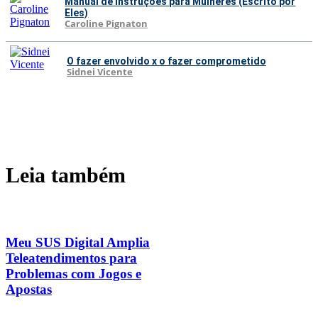
Manual de Instruções para Mulheres (Escrito por
Eles)
Caroline Pignaton
O fazer envolvido x o fazer comprometido
Sidnei Vicente
Leia também
Meu SUS Digital Amplia
Teleatendimentos para
Problemas com Jogos e
Apostas