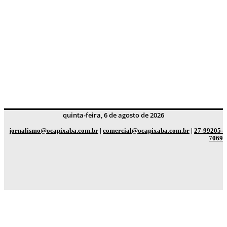
quinta-feira, 6 de agosto de 2026
jornalismo@ocapixaba.com.br
|
comercial@ocapixaba.com.br
|
27-99205-
7069