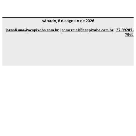
sábado, 8 de agosto de 2026
jornalismo@ocapixaba.com.br
|
comercial@ocapixaba.com.br
|
27-99205-
7069