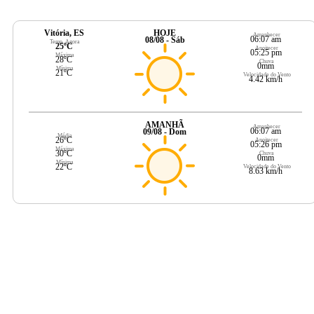
Vitória, ES
HOJE
Amanhecer
06:07 am
08/08 - Sáb
Temp. Agora
25ºC
Anoitecer
05:25 pm
Máxima
28ºC
Chuva
0mm
Mínima
21ºC
Velocidade do Vento
4.42 km/h
AMANHÃ
Amanhecer
06:07 am
09/08 - Dom
Média
26ºC
Anoitecer
05:26 pm
Máxima
30ºC
Chuva
0mm
Mínima
22ºC
Velocidade do Vento
8.63 km/h