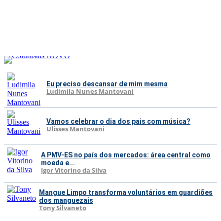
Eu preciso descansar de mim mesma
Ludimila Nunes Mantovani
Vamos celebrar o dia dos pais com música?
Ulisses Mantovani
A PMV-ES no país dos mercados: área central como
moeda e...
Igor Vitorino da Silva
Mangue Limpo transforma voluntários em guardiões
dos manguezais
Tony Silvaneto